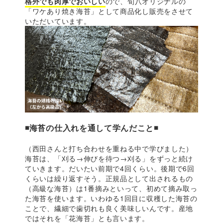
格外でも肉厚でおいしい
ので、旬八オリジナルの
「ワケあり焼き海苔」として商品化し販売をさせて
いただいています。
◾️海苔の仕入れを通して学んだこと◾️
（西田さんと打ち合わせを重ねる中で学びました）
海苔は、「刈る→伸びを待つ→刈る」をずっと続け
ていきます。だいたい前期で4回くらい。後期で6回
くらいは繰り返すそう。正規品として出されるもの
（高級な海苔）は1番摘みといって、初めて摘み取っ
た海苔を使います。いわゆる1回目に収穫した海苔の
ことで、繊細で歯切れも良く美味しいんです。産地
ではそれを「花海苔」とも言います。