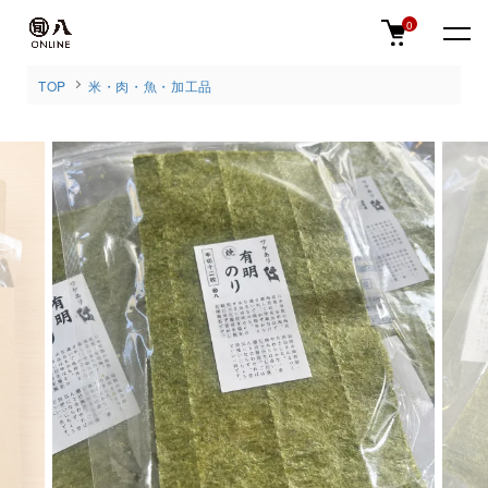
0
TOP
米・肉・魚・加工品