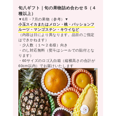
旬八ギフト｜旬の果物詰め合わせ S（４
種以上）
▼6月・7月の果物（参考）▼
小玉スイカまたはメロン・桃・パッションフ
ルーツ・マンゴスチン・キウイなど
（内容は日により異なります。品目のご指定
はできかねます）
・少人数（１〜２名様）向き
・のし対応無料（熨斗はシールでの貼付とな
ります）
・60サイズのロゴ入白箱（縦横高さの合計が
60cm以内）でお届けいたします