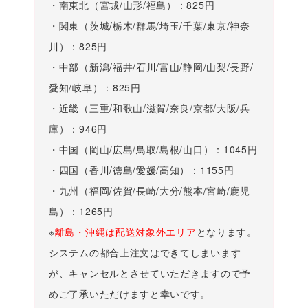
・南東北（宮城/山形/福島）：825円
・関東（茨城/栃木/群馬/埼玉/千葉/東京/神奈
川）：825円
・中部（新潟/福井/石川/富山/静岡/山梨/長野/
愛知/岐阜）：825円
・近畿（三重/和歌山/滋賀/奈良/京都/大阪/兵
庫）：946円
・中国（岡山/広島/鳥取/島根/山口）：1045円
・四国（香川/徳島/愛媛/高知）：1155円
・九州（福岡/佐賀/長崎/大分/熊本/宮崎/鹿児
島）：1265円
※
離島・沖縄は配送対象外エリア
となります。
システムの都合上注文はできてしまいます
が、キャンセルとさせていただきますので予
めご了承いただけますと幸いです。