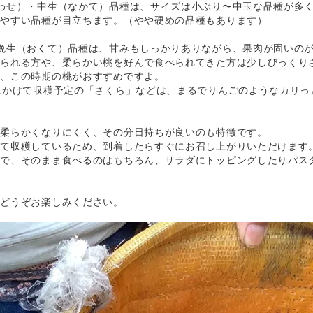
わせ）・中生（なかて）品種は、サイズは小ぶり〜中玉な品種が多
じやすい品種が目立ちます。（やや硬めの品種もあります）
晩生（おくて）品種は、甘みもしっかりありながら、果肉が固いの
べられる方や、柔らかい桃を好んで食べられてきた方は少しびっくり
は、この時期の桃がおすすめですよ。
にかけて収穫予定の「さくら」などは、まるでりんごのようなカリっ
も柔らかくなりにくく、その分日持ちが良いのも特徴です。
めて収穫しているため、到着したらすぐにお召し上がりいただけます
ので、そのまま食べるのはもちろん、サラダにトッピングしたりパス
をどうぞお楽しみください。