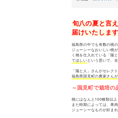
旬八の夏と言
届けいたしま
福島県の中でも有数の桃
ジューシーなおいしい桃
く桃を仕入れている「陽
てほしい
という思いで、
「陽と人」さんがセレク
福島県国見町の農家さん
～国見町で栽培の
桃にはなんと100種類以
また時期によっては、果
ジューシーなものが好ま