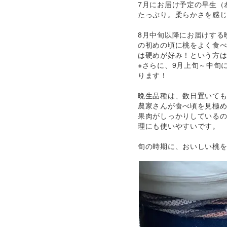
7月にお届け予定の早生（
たっぷり。柔らかさを感
8月中旬以降にお届けする
の初めの頃に桃をよく食
は硬めが好み！という方
※さらに、9月上旬～中旬
ります！
晩生品種は、数日置いて
農家さんが食べ頃を見極
果肉がしっかりしている
理にも使いやすいです。
旬の時期に、おいしい桃