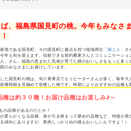
えば、福島県国見町の桃。今年もみなさ
す！
の産地である国見町。その国見町に拠点を持つ地域商社
「陽と人」
さ
が今年も旬を迎えます。信頼できる契約農家さんとコミュニケーショ
と人」さん。
福島の恵まれた気候が育てた桃のおいしさをもっと多く
全国のみなさまにお届けしています。
トした国見町の桃は、旬八青果店でもリピーターさんが多く、毎年大
が収穫時期を見極めて収穫した桃です。時期によりおすすめの品種も
品種は約３０種！お届け品種はお楽しみ♪～
上もの品種があるのだとか！
肉が柔らかくなる品種、身が引き締まって硬めの品種など、特徴が異
れる傾向にありますが、果肉しっかりめの桃もおいしいんですよ！）